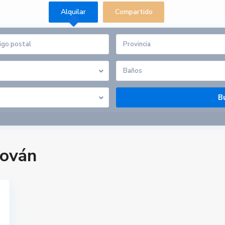
Alquilar
Compartido
Provincia
Baños
dován