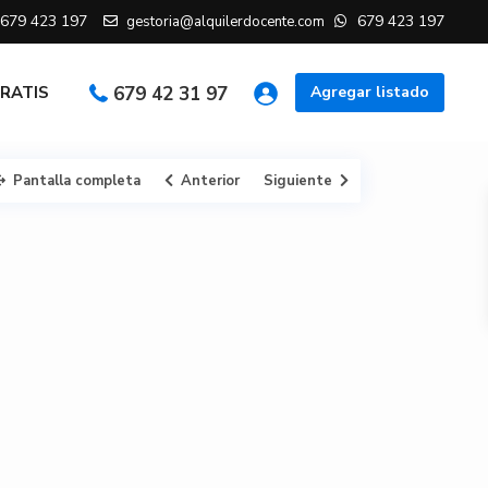
679 423 197
679 423 197
gestoria@alquilerdocente.com
GRATIS
679 42 31 97
Agregar listado
Pantalla completa
Anterior
Siguiente