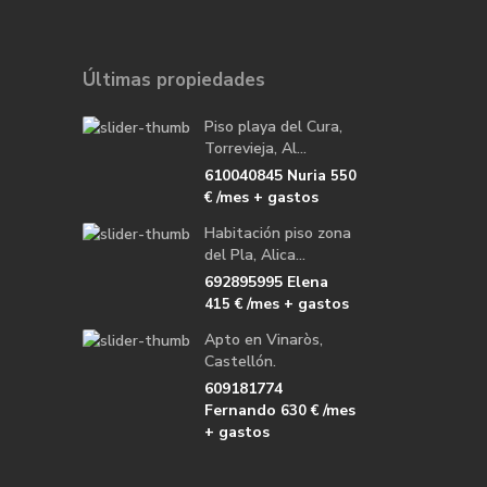
Últimas propiedades
Piso playa del Cura,
Torrevieja, Al...
610040845 Nuria
550
/mes + gastos
€
Habitación piso zona
del Pla, Alica...
692895995 Elena
/mes + gastos
415 €
Apto en Vinaròs,
Castellón.
609181774
Fernando
/mes
630 €
+ gastos