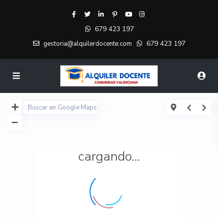
679 423 197
679 423 197
gestoria@alquilerdocente.com
cargando...