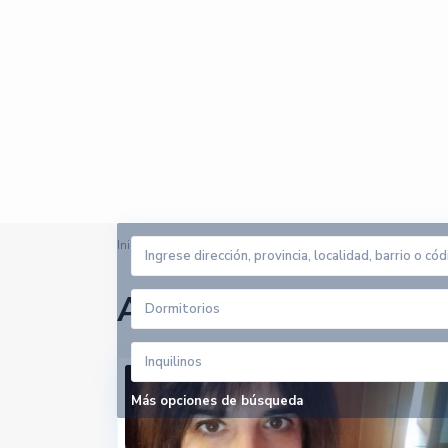
Inicio
Sueca (Les Palmeres)
Arrendadores en Sue
Dormitorios
Inquilinos
Más opciones de búsqueda