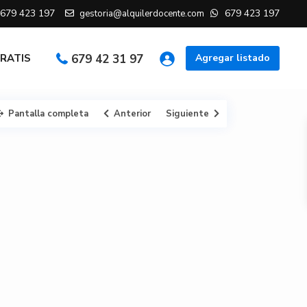
679 423 197
679 423 197
gestoria@alquilerdocente.com
GRATIS
679 42 31 97
Agregar listado
Pantalla completa
Anterior
Siguiente