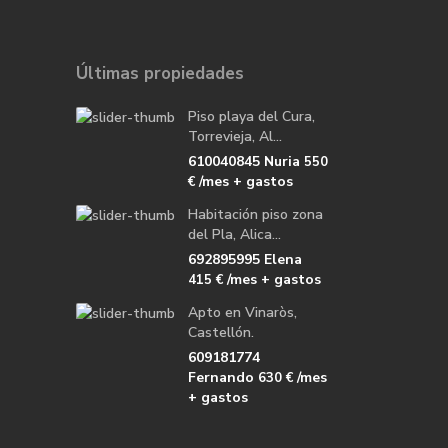
Últimas propiedades
Piso playa del Cura,
Torrevieja, Al...
610040845 Nuria
550
/mes + gastos
€
Habitación piso zona
del Pla, Alica...
692895995 Elena
/mes + gastos
415 €
Apto en Vinaròs,
Castellón.
609181774
Fernando
/mes
630 €
+ gastos