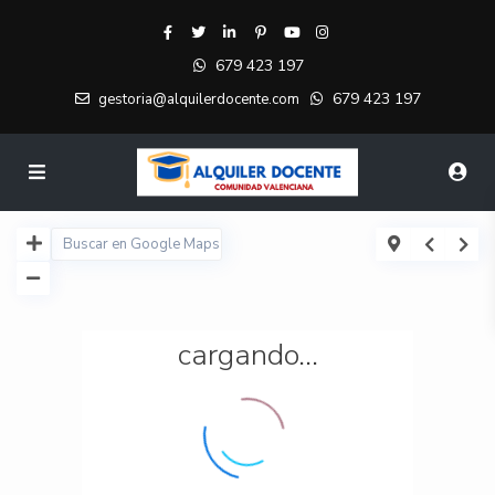
679 423 197
679 423 197
gestoria@alquilerdocente.com
cargando...