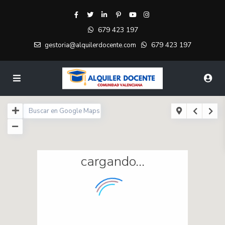
679 423 197
679 423 197
gestoria@alquilerdocente.com
cargando...
460