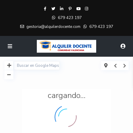
679 423 197
679 423 197
gestoria@alquilerdocente.com
cargando...