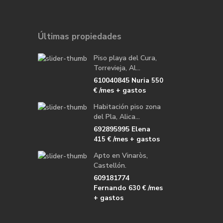
Últimas propiedades
Piso playa del Cura,
Torrevieja, Al...
610040845 Nuria
550
/mes + gastos
€
Habitación piso zona
del Pla, Alica...
692895995 Elena
/mes + gastos
415 €
Apto en Vinaròs,
Castellón.
609181774
Fernando
/mes
630 €
+ gastos