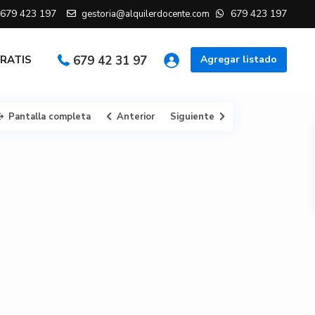
679 423 197
679 423 197
gestoria@alquilerdocente.com
GRATIS
679 42 31 97
Agregar listado
Pantalla completa
Anterior
Siguiente