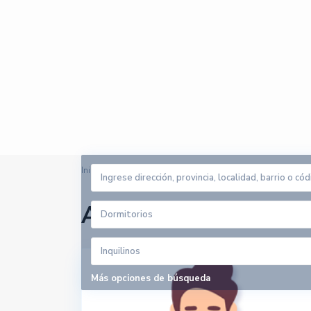
Inicio
03
Arrendadores en 03
Dormitorios
Inquilinos
Más opciones de búsqueda