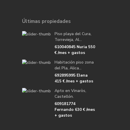
Últimas propiedades
Piso playa del Cura,
Torrevieja, Al...
610040845 Nuria
550
/mes + gastos
€
Habitación piso zona
del Pla, Alica...
692895995 Elena
/mes + gastos
415 €
Apto en Vinaròs,
Castellón.
609181774
Fernando
/mes
630 €
+ gastos