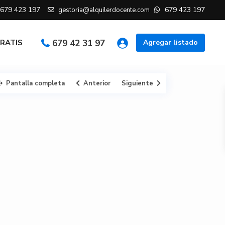
679 423 197
679 423 197
gestoria@alquilerdocente.com
GRATIS
679 42 31 97
Agregar listado
Pantalla completa
Anterior
Siguiente