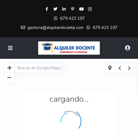
679 423 197
679 423 197
gestoria@alquilerdocente.com
cargando...