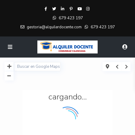
679 423 197
679 423 197
gestoria@alquilerdocente.com
cargando...