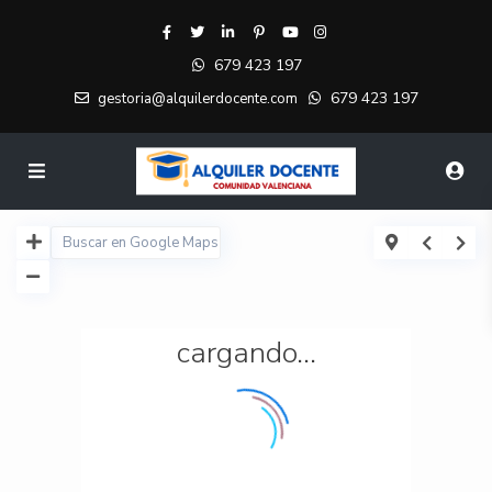
679 423 197
679 423 197
gestoria@alquilerdocente.com
cargando...