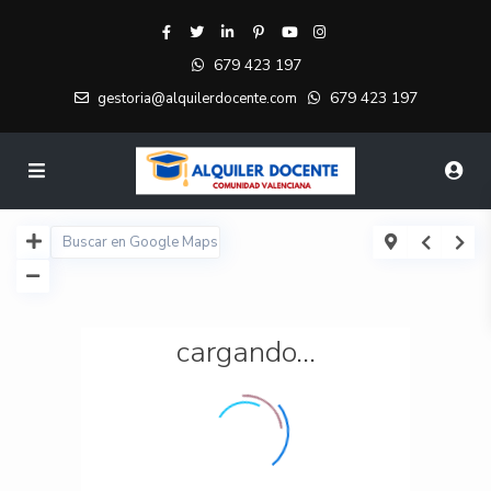
679 423 197
679 423 197
gestoria@alquilerdocente.com
cargando...