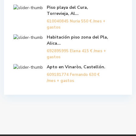
Piso playa del Cura,
Torrevieja, Al...
610040845 Nuria
550 €
/mes +
gastos
Habitación piso zona del Pla,
Alica...
692895995 Elena
415 €
/mes +
gastos
Apto en Vinaròs, Castellón.
609181774 Fernando
630 €
/mes + gastos