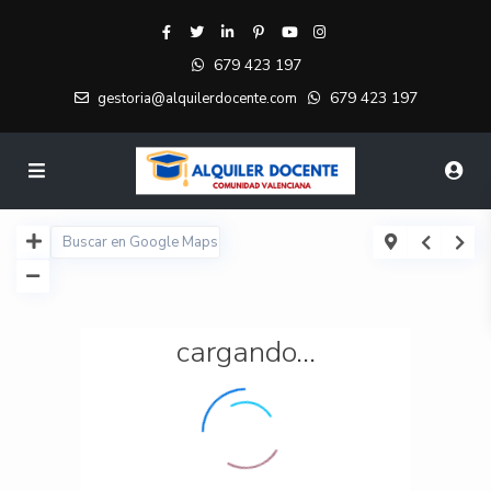
679 423 197
679 423 197
gestoria@alquilerdocente.com
cargando...