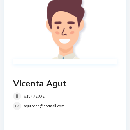
Vicenta Agut
619472032
agutcdos@hotmail.com