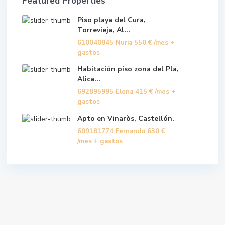
Featured Properties
Piso playa del Cura,
Torrevieja, Al...
610040845 Nuria
550 €
/mes +
gastos
Habitación piso zona del Pla,
Alica...
692895995 Elena
415 €
/mes +
gastos
Apto en Vinaròs, Castellón.
609181774 Fernando
630 €
/mes + gastos