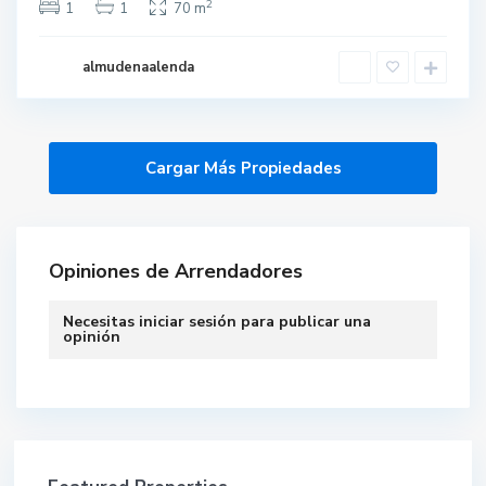
2
1
1
70 m
almudenaalenda
Opiniones de Arrendadores
Necesitas
iniciar sesión
para publicar una
opinión