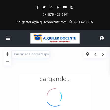
679 423 197
679 423 197
gestoria@alquilerdocente.com
cargando...