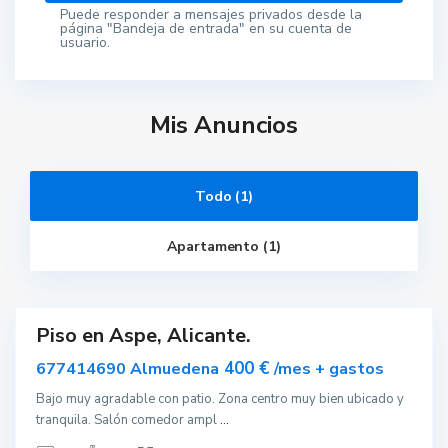
Puede responder a mensajes privados desde la
página "Bandeja de entrada" en su cuenta de
usuario.
Mis Anuncios
Todo (1)
Apartamento (1)
A
s
p
e
Piso en Aspe, Alicante.
ar
nible
400 €
677414690 Almuedena
/mes + gastos
Bajo muy agradable con patio. Zona centro muy bien ubicado y
tranquila. Salón comedor ampl
...