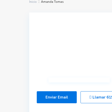
Inicio
Amanda Tomas
Enviar Email
Llamar
61