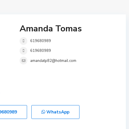
Amanda Tomas
619680989
619680989
amandatp82@hotmail.com
9680989
WhatsApp