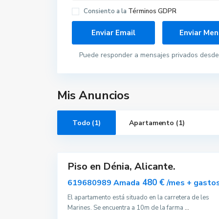
Consiento a la
Términos GDPR
Puede responder a mensajes privados desde 
Mis Anuncios
D
Todo (1)
Apartamento (1)
é
n
i
9
a
Piso en Dénia, Alicante.
Destacado
Alquilar
480 €
619680989 Amada
/mes + gasto
Disponible
El apartamento está situado en la carretera de les
Marines. Se encuentra a 10m de la farma
...