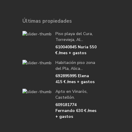
Últimas propiedades
Piso playa del Cura,
Torrevieja, Al...
610040845 Nuria
550
/mes + gastos
€
Habitación piso zona
del Pla, Alica...
692895995 Elena
/mes + gastos
415 €
Apto en Vinaròs,
Castellón.
609181774
Fernando
/mes
630 €
+ gastos