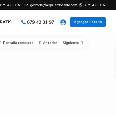
679 423 197
679 423 197
gestoria@alquilerdocente.com
GRATIS
679 42 31 97
Agregar listado
Pantalla completa
Anterior
Siguiente