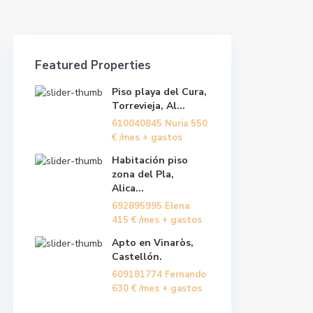
Featured Properties
Piso playa del Cura,
Torrevieja, Al...
610040845 Nuria
550
€
/mes + gastos
Habitación piso
zona del Pla,
Alica...
692895995 Elena
415 €
/mes + gastos
Apto en Vinaròs,
Castellón.
609181774 Fernando
630 €
/mes + gastos