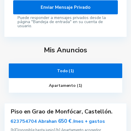
Puede responder a mensajes privados desde la
página "Bandeja de entrada" en su cuenta de
usuario.
E
l
Mis Anuncios
G
r
a
u
d
e
Todo (1)
M
o
n
Apartamento (1)
c
o
f
a
Piso en Grao de Monfócar, Castellón.
ar
nible
650 €
623754704 Abrahan
/mes + gastos
[b]Disponible hasta junio[/b] Apartamento acogedor,