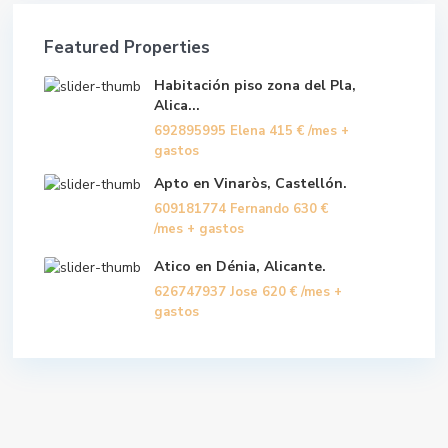
Featured Properties
Habitación piso zona del Pla,
Alica...
692895995 Elena
415 €
/mes +
gastos
Apto en Vinaròs, Castellón.
609181774 Fernando
630 €
/mes + gastos
Atico en Dénia, Alicante.
626747937 Jose
620 €
/mes +
gastos