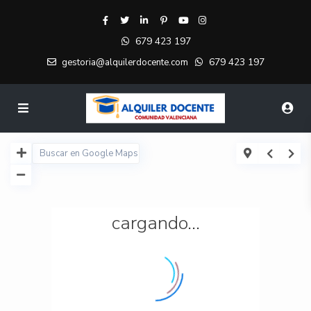
679 423 197
679 423 197
gestoria@alquilerdocente.com
cargando...