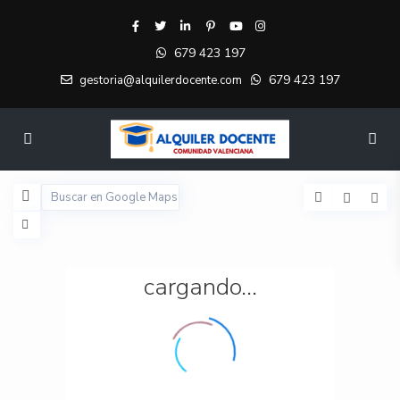
679 423 197
679 423 197
gestoria@alquilerdocente.com
cargando...