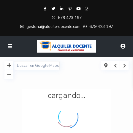
679 423 197
679 423 197
gestoria@alquilerdocente.com
cargando...