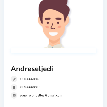
Andreseljedi
+34666600408
+34666600408
aguerreroribelles@gmail.com