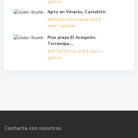
gastos
Apto en Vinaròs, Castellón.
609181774 Fernando
630 €
/mes + gastos
Piso playa El Acequión,
Torrevieja,...
661732753 Iris
520 €
/mes +
gastos
Contacta con nosotros