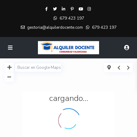
679 423 197
679 423 197
gestoria@alquilerdocente.com
cargando...