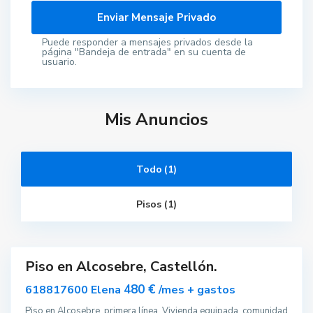
Puede responder a mensajes privados desde la
página "Bandeja de entrada" en su cuenta de
usuario.
C
a
s
t
e
Mis Anuncios
l
l
ó
n
d
e
Todo (1)
l
a
P
Pisos (1)
l
a
n
a
Piso en Alcosebre, Castellón.
Destacado
ar
480 €
618817600 Elena
/mes + gastos
nible
Piso en Alcosebre, primera línea. Vivienda equipada, comunidad