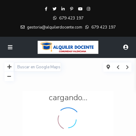
679 423 197
679 423 197
gestoria@alquilerdocente.com
cargando...