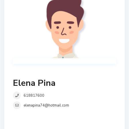
Elena Pina
618817600
elenapina74@hotmail.com