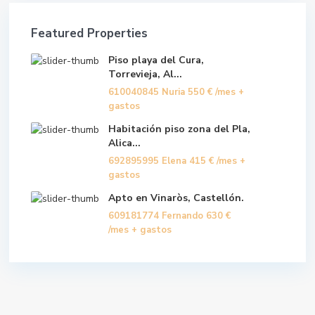
Featured Properties
Piso playa del Cura,
Torrevieja, Al...
610040845 Nuria
550 €
/mes +
gastos
Habitación piso zona del Pla,
Alica...
692895995 Elena
415 €
/mes +
gastos
Apto en Vinaròs, Castellón.
609181774 Fernando
630 €
/mes + gastos