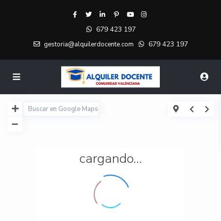
679 423 197
679 423 197
gestoria@alquilerdocente.com
cargando...