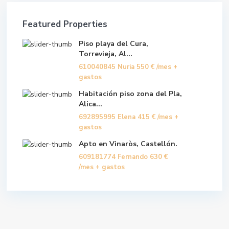
Featured Properties
Piso playa del Cura,
Torrevieja, Al...
610040845 Nuria
550 €
/mes +
gastos
Habitación piso zona del Pla,
Alica...
692895995 Elena
415 €
/mes +
gastos
Apto en Vinaròs, Castellón.
609181774 Fernando
630 €
/mes + gastos