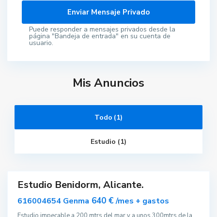
Puede responder a mensajes privados desde la
página "Bandeja de entrada" en su cuenta de
usuario.
Mis Anuncios
B
Todo (1)
e
n
i
Estudio (1)
d
o
r
m
Estudio Benidorm, Alicante.
ar
nible
640 €
616004654 Genma
/mes + gastos
Estudio impecable a 200 mtrs del mar y a unos 300mtrs de la