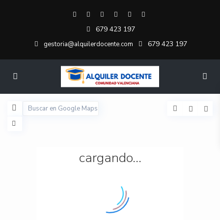
679 423 197
679 423 197
gestoria@alquilerdocente.com
cargando...