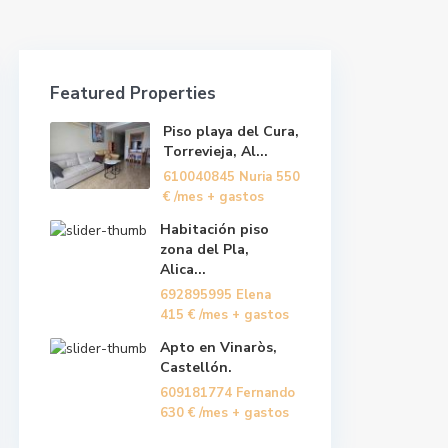
Featured Properties
Piso playa del Cura,
Torrevieja, Al...
610040845 Nuria
550
€
/mes + gastos
Habitación piso
zona del Pla,
Alica...
692895995 Elena
415 €
/mes + gastos
Apto en Vinaròs,
Castellón.
609181774 Fernando
630 €
/mes + gastos