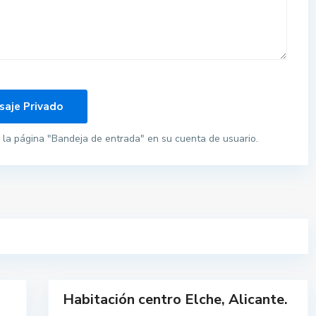
la página "Bandeja de entrada" en su cuenta de usuario.
E
l
10
x
Habitación centro Elche, Alicante.
Alquilar
Destacado