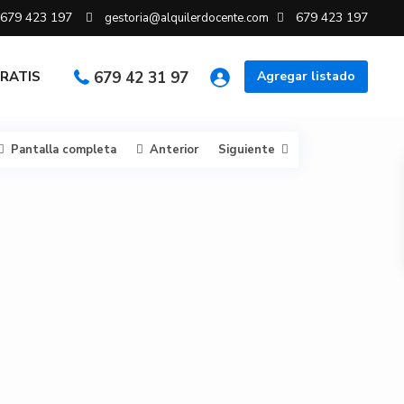
679 423 197
679 423 197
gestoria@alquilerdocente.com
GRATIS
679 42 31 97
Agregar listado
Pantalla completa
Anterior
Siguiente