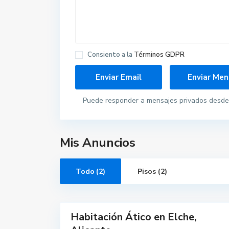
Consiento a la
Términos GDPR
Puede responder a mensajes privados desde 
Mis Anuncios
Todo (2)
Pisos (2)
E
l
10
x
Habitación Ático en Elche,
Alquilar
Destacado