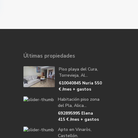
Últimas propiedades
Piso playa del Cura,
Torrevieja, Al...
610040845 Nuria
550
/mes + gastos
€
Habitación piso zona
del Pla, Alica...
692895995 Elena
/mes + gastos
415 €
Apto en Vinaròs,
Castellón.