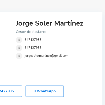
Jorge Soler Martínez
Gestor de alquileres
647427935
647427935
jorgesolermartinez@gmail.com
7427935
WhatsApp