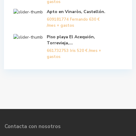
gastos
Apto en Vinaròs, Castellón.
609181774 Fernando
630 €
/mes + gastos
Piso playa El Acequión,
Torrevieja,...
661732753 Iris
520 €
/mes +
gastos
Contacta con nosotros