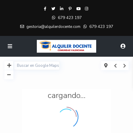
679 423 197
679 423 197
gestoria@alquilerdocente.com
cargando...