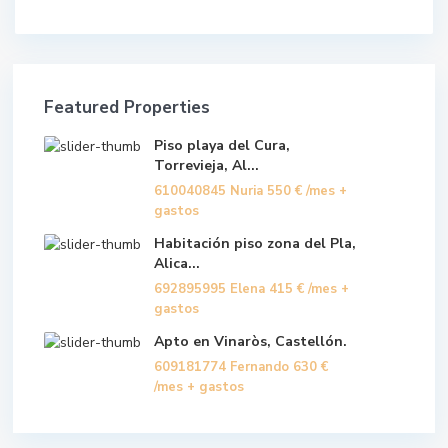
Featured Properties
Piso playa del Cura,
Torrevieja, Al...
610040845 Nuria
550 €
/mes +
gastos
Habitación piso zona del Pla,
Alica...
692895995 Elena
415 €
/mes +
gastos
Apto en Vinaròs, Castellón.
609181774 Fernando
630 €
/mes + gastos