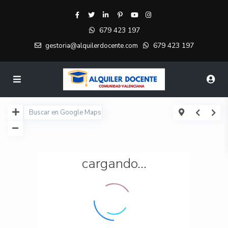
679 423 197
679 423 197
gestoria@alquilerdocente.com
cargando...