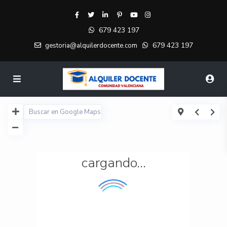
679 423 197
679 423 197
gestoria@alquilerdocente.com
cargando...