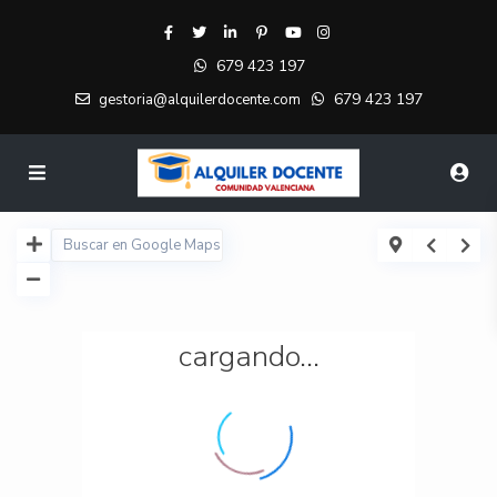
679 423 197
679 423 197
gestoria@alquilerdocente.com
cargando...