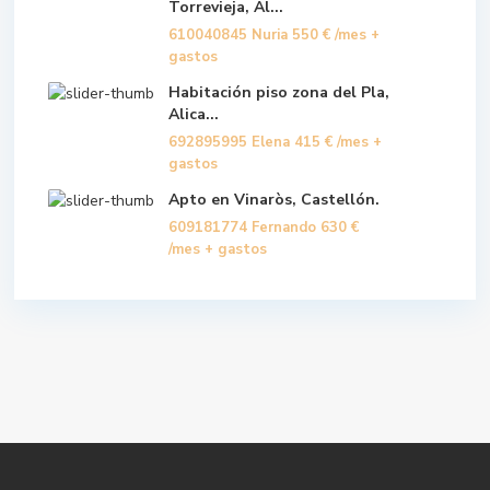
Torrevieja, Al...
610040845 Nuria
550 €
/mes +
gastos
Habitación piso zona del Pla,
Alica...
692895995 Elena
415 €
/mes +
gastos
Apto en Vinaròs, Castellón.
609181774 Fernando
630 €
/mes + gastos