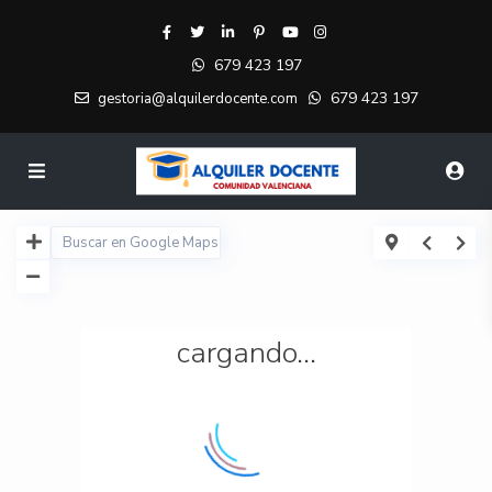
679 423 197
679 423 197
gestoria@alquilerdocente.com
cargando...