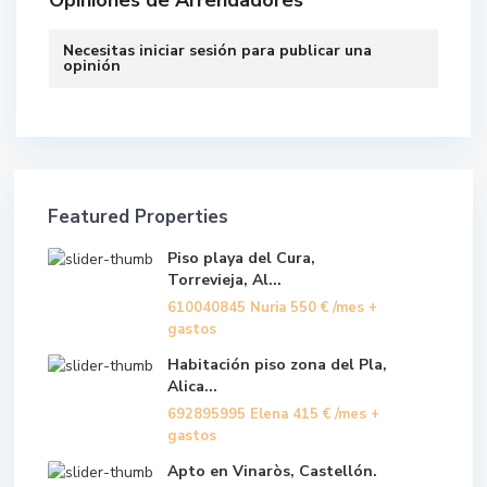
Opiniones de Arrendadores
Necesitas
iniciar sesión
para publicar una
opinión
Featured Properties
Piso playa del Cura,
Torrevieja, Al...
610040845 Nuria
550 €
/mes +
gastos
Habitación piso zona del Pla,
Alica...
692895995 Elena
415 €
/mes +
gastos
Apto en Vinaròs, Castellón.