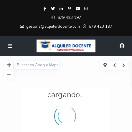
679 423 197
679 423 197
gestoria@alquilerdocente.com
cargando...