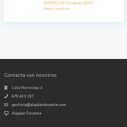
609181774 Fernando
630 €
/mes + gastos
Contacta con nosotros
Calle Marmolejo,4
679 423 197
gestoria@alquilerdocente.com
Alquiler Docente