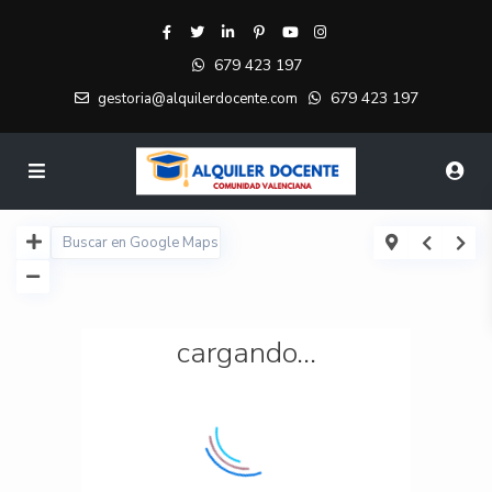
679 423 197
679 423 197
gestoria@alquilerdocente.com
cargando...