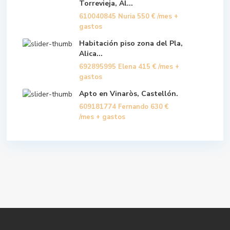
Torrevieja, Al...
610040845 Nuria
550 €
/mes +
gastos
Habitación piso zona del Pla,
Alica...
692895995 Elena
415 €
/mes +
gastos
Apto en Vinaròs, Castellón.
609181774 Fernando
630 €
/mes + gastos