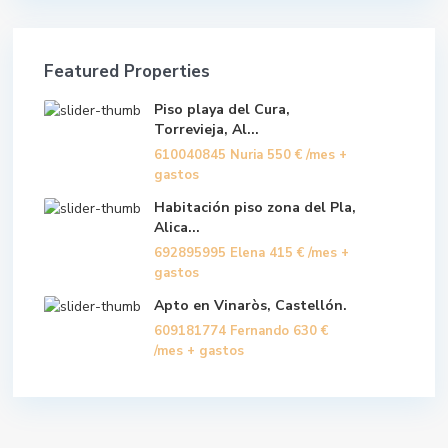
Featured Properties
Piso playa del Cura,
Torrevieja, Al...
610040845 Nuria
550 €
/mes +
gastos
Habitación piso zona del Pla,
Alica...
692895995 Elena
415 €
/mes +
gastos
Apto en Vinaròs, Castellón.
609181774 Fernando
630 €
/mes + gastos