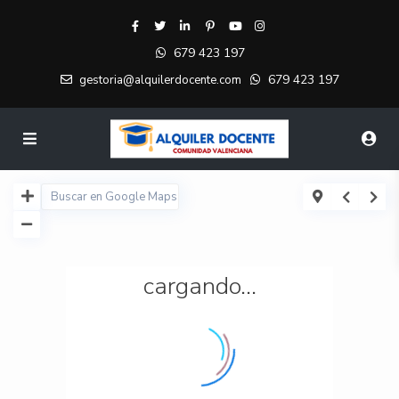
679 423 197
679 423 197
gestoria@alquilerdocente.com
cargando...