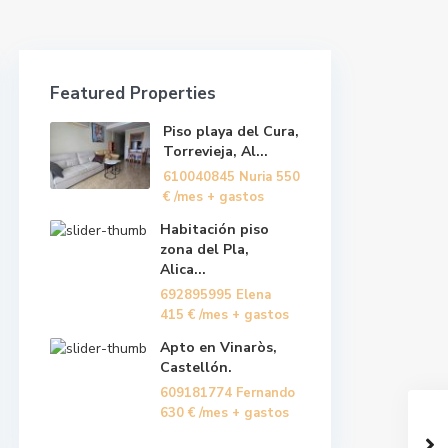
Featured Properties
Piso playa del Cura,
Torrevieja, Al...
610040845 Nuria
550
€
/mes + gastos
Habitación piso
zona del Pla,
Alica...
692895995 Elena
415 €
/mes + gastos
Apto en Vinaròs,
Castellón.
609181774 Fernando
630 €
/mes + gastos