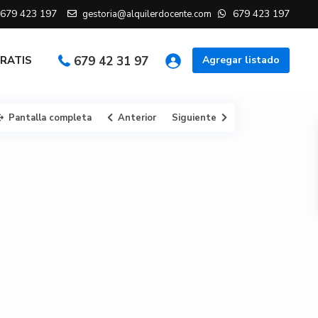
679 423 197
679 423 197
gestoria@alquilerdocente.com
GRATIS
679 42 31 97
Agregar listado
Pantalla completa
Anterior
Siguiente