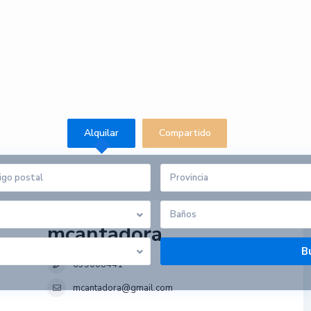
Alquilar
Compartido
Provincia
Baños
mcantadora
639008441
mcantadora@gmail.com