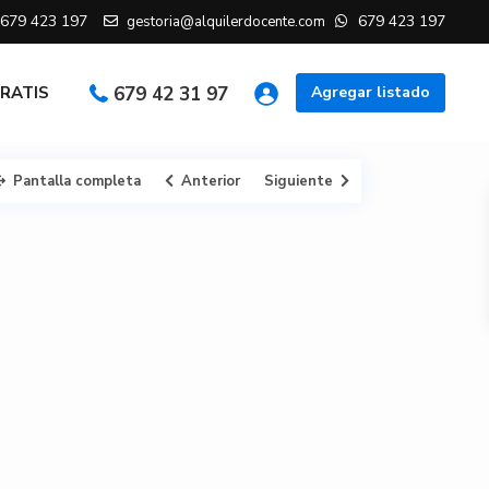
679 423 197
679 423 197
gestoria@alquilerdocente.com
GRATIS
679 42 31 97
Agregar listado
Pantalla completa
Anterior
Siguiente