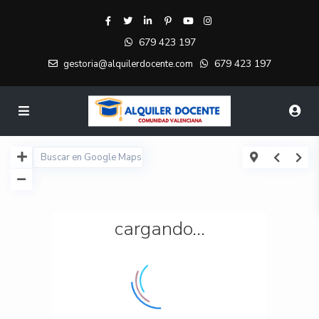
679 423 197
679 423 197
gestoria@alquilerdocente.com
cargando...