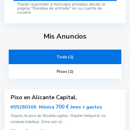
Puede responder a mensajes privados desde la
página "Bandeja de entrada" en su cuenta de
usuario.
Mis Anuncios
Todo (1)
A
l
a
Pisos (1)
c
a
n
t
Piso en Alicante Capital.
Destacado
ar
700 €
655280306 Mónica
/mes + gastos
nible
Alquilo mi piso en Alicante capital. Alquiler temporal, no
vivienda habitual. Zona casi cé
...