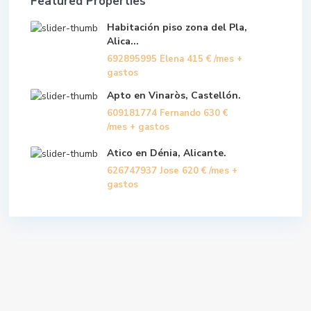
Featured Properties
Habitación piso zona del Pla,
Alica...
692895995 Elena
415 €
/mes +
gastos
Apto en Vinaròs, Castellón.
609181774 Fernando
630 €
/mes + gastos
Atico en Dénia, Alicante.
626747937 Jose
620 €
/mes +
gastos