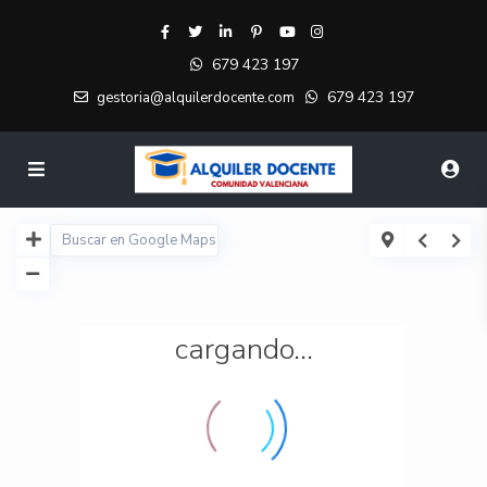
679 423 197
679 423 197
gestoria@alquilerdocente.com
cargando...