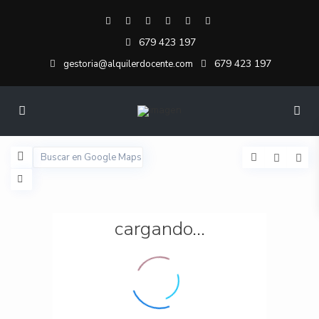
679 423 197
679 423 197
gestoria@alquilerdocente.com
cargando...