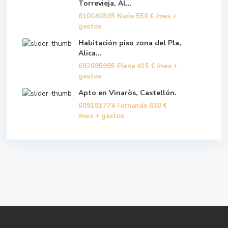
Torrevieja, Al...
610040845 Nuria
550 €
/mes +
gastos
Habitación piso zona del Pla,
Alica...
692895995 Elena
415 €
/mes +
gastos
Apto en Vinaròs, Castellón.
609181774 Fernando
630 €
/mes + gastos