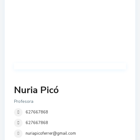
Nuria Picó
Profesora
627667868
627667868
nuriapicoferrer@gmail.com