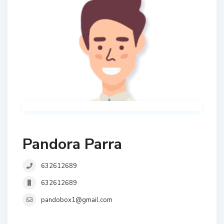
Pandora Parra
632612689
632612689
pandobox1@gmail.com