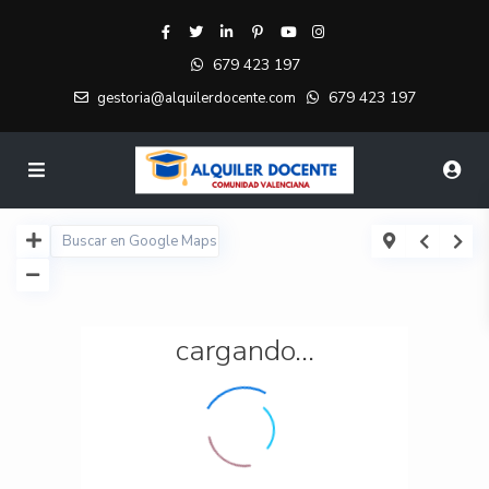
679 423 197
679 423 197
gestoria@alquilerdocente.com
cargando...