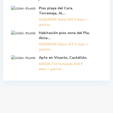
Piso playa del Cura,
Torrevieja, Al...
610040845 Nuria
550 €
/mes +
gastos
Habitación piso zona del Pla,
Alica...
692895995 Elena
415 €
/mes +
gastos
Apto en Vinaròs, Castellón.
609181774 Fernando
630 €
/mes + gastos