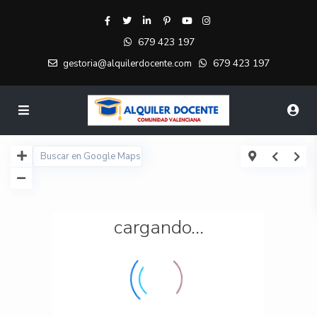
679 423 197
679 423 197
gestoria@alquilerdocente.com
cargando...