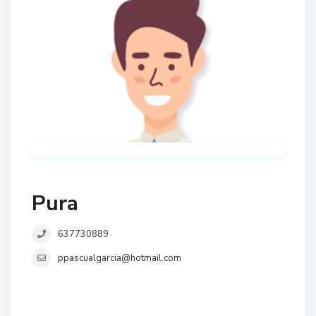
Pura
637730889
ppascualgarcia@hotmail.com