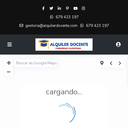
679 423 197
679 423 197
gestoria@alquilerdocente.com
cargando...