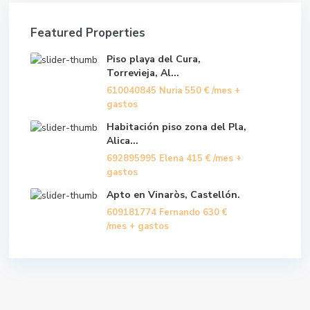
Featured Properties
Piso playa del Cura,
Torrevieja, Al...
610040845 Nuria
550 €
/mes +
gastos
Habitación piso zona del Pla,
Alica...
692895995 Elena
415 €
/mes +
gastos
Apto en Vinaròs, Castellón.
609181774 Fernando
630 €
/mes + gastos