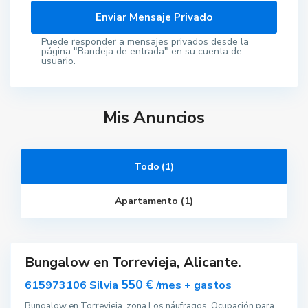
Puede responder a mensajes privados desde la
página "Bandeja de entrada" en su cuenta de
usuario.
Mis Anuncios
T
o
r
Todo (1)
r
e
v
Apartamento (1)
i
e
j
a
Bungalow en Torrevieja, Alicante.
ar
nible
550 €
615973106 Silvia
/mes + gastos
Bungalow en Torrevieja, zona Los náufragos. Ocupación para