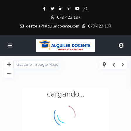
679 423 197
679 423 197
gestoria@alquilerdocente.com
cargando...