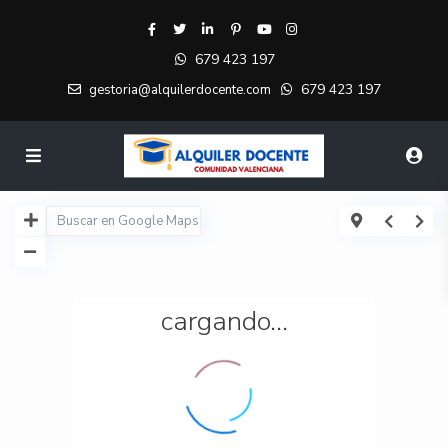
679 423 197
679 423 197
gestoria@alquilerdocente.com
cargando...