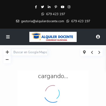
679 423 197
679 423 197
gestoria@alquilerdocente.com
cargando...