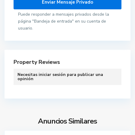
Puede responder a mensajes privados desde la
página "Bandeja de entrada" en su cuenta de
usuario.
Property Reviews
Necesitas
iniciar sesión
para publicar una
opinión
C
u
l
l
e
r
Anuncios Similares
a