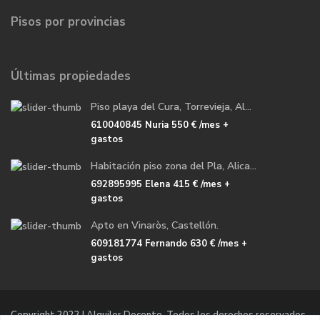
Pisos por provincias
Últimas propiedades
Piso playa del Cura, Torrevieja, Al...
610040845 Nuria
550 €
/mes +
gastos
Habitación piso zona del Pla, Alica...
692895995 Elena
415 €
/mes +
gastos
Apto en Vinaròs, Castellón.
609181774 Fernando
630 €
/mes +
gastos
Copyright 2022 | Alquiler Docente. Todos los derechos reservados.