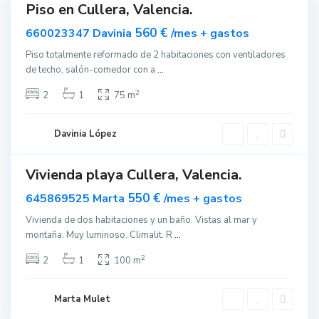
Piso en Cullera, Valencia.
ar
vable
560 €
660023347 Davinia
/mes + gastos
C
Piso totalmente reformado de 2 habitaciones con ventiladores
u
de techo, salón-comedor con a
...
l
l
2
2
1
75 m
e
r
Davinia López
a
Vivienda playa Cullera, Valencia.
ar
nible
550 €
645869525 Marta
/mes + gastos
Vivienda de dos habitaciones y un baño. Vistas al mar y
montaña. Muy luminoso. Climalit. R
...
2
2
1
100 m
Marta Mulet