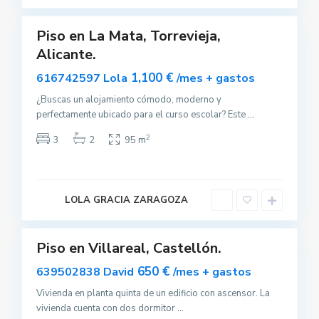
a
Piso en La Mata, Torrevieja,
uilar
Alicante.
sponible
1,100 €
616742597 Lola
/mes + gastos
¿Buscas un alojamiento cómodo, moderno y
perfectamente ubicado para el curso escolar? Este
...
V
2
3
2
95 m
i
l
a
-
r
e
LOLA GRACIA ZARAGOZA
a
l
Piso en Villareal, Castellón.
uilar
sponible
650 €
639502838 David
/mes + gastos
Vivienda en planta quinta de un edificio con ascensor. La
vivienda cuenta con dos dormitor
...