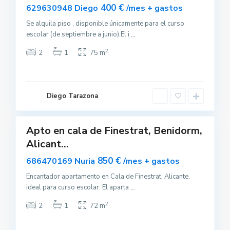
sponible
400 €
629630948 Diego
/mes + gastos
Se alquila piso , disponible únicamente para el curso
escolar (de septiembre a junio).El i
...
2
2
1
75 m
B
e
n
i
d
o
Diego Tarazona
r
0
m
Apto en cala de Finestrat, Benidorm,
uilar
Alicant...
sponible
850 €
686470169 Nuria
/mes + gastos
Encantador apartamento en Cala de Finestrat, Alicante,
ideal para curso escolar. El aparta
...
2
2
1
72 m
V
a
l