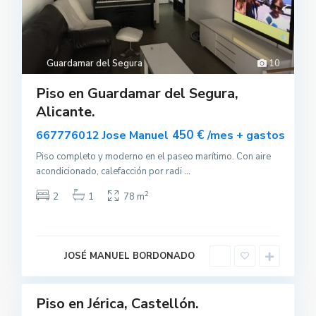
Guardamar del Segura
10
Piso en Guardamar del Segura,
Alicante.
450 €
667776012 Jose Manuel
/mes + gastos
Piso completo y moderno en el paseo marítimo. Con aire
acondicionado, calefacción por radi
...
2
2
1
78 m
J
é
r
i
JOSÉ MANUEL BORDONADO
c
a
Piso en Jérica, Castellón.
uilar