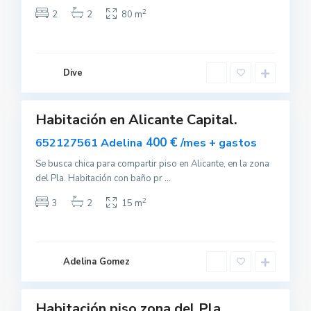
2
2
2
80 m
e
l
P
Dive
l
a
Habitación en Alicante Capital.
uilar
sponible
400 €
652127561 Adelina
/mes + gastos
Se busca chica para compartir piso en Alicante, en la zona
del Pla. Habitación con baño pr
...
2
3
2
15 m
A
l
a
c
a
Adelina Gomez
n
0
t
Habitación piso zona del Pla,
Destacado