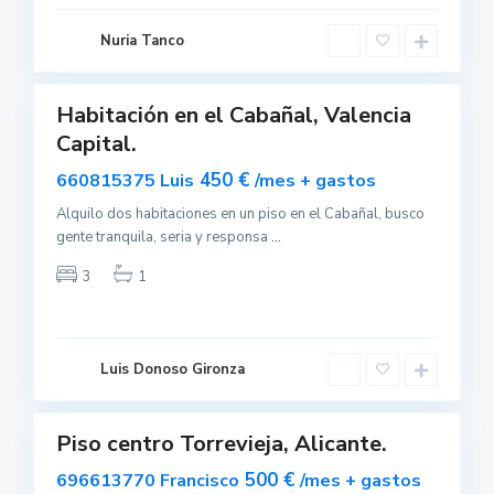
è
n
c
Nuria Tanco
i
a
Habitación en el Cabañal, Valencia
uilar
Capital.
sponible
450 €
660815375 Luis
/mes + gastos
Alquilo dos habitaciones en un piso en el Cabañal, busco
gente tranquila, seria y responsa
...
T
o
3
1
r
r
e
v
i
e
Luis Donoso Gironza
j
0
a
Piso centro Torrevieja, Alicante.
Alquilar
Oferta
500 €
696613770 Francisco
/mes + gastos