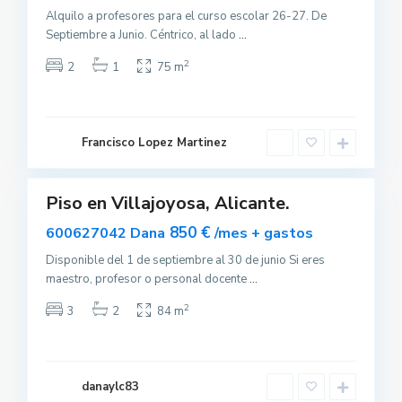
Alquilo a profesores para el curso escolar 26-27. De
Septiembre a Junio. Céntrico, al lado
...
V
i
l
2
2
1
75 m
l
a
j
o
y
o
Francisco Lopez Martinez
s
0
a
Piso en Villajoyosa, Alicante.
uilar
sponible
850 €
600627042 Dana
/mes + gastos
Disponible del 1 de septiembre al 30 de junio Si eres
maestro, profesor o personal docente
...
2
3
2
84 m
L
a
M
a
danaylc83
t