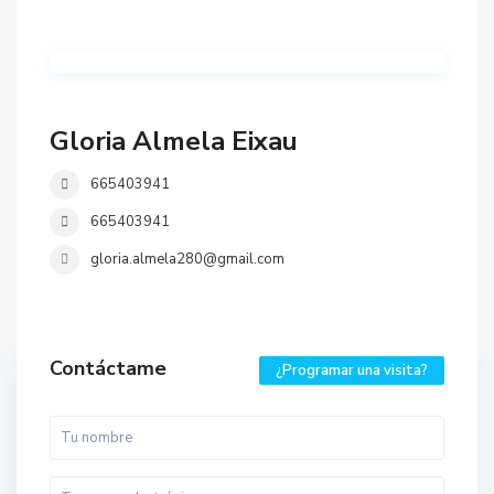
Gloria Almela Eixau
665403941
665403941
gloria.almela280@gmail.com
Contáctame
¿Programar una visita?