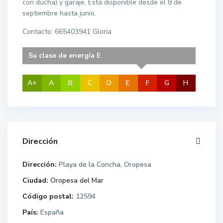
con ducha) y garaje. Está disponible desde el 8 de
septiembre hasta junio.
Contacto: 665403941 Gloria
Su clase de energía E
A+
A
B
C
D
E
F
G
H
Dirección
Dirección:
Playa de la Concha, Oropesa
Ciudad:
Oropesa del Mar
Código postal:
12594
País:
España