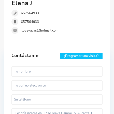
Elena J
657564933
657564933
ilovevacas@hotmail.com
Contáctame
¿Programar una visita?