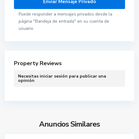
Puede responder a mensajes privados desde la
página "Bandeja de entrada" en su cuenta de
usuario.
Property Reviews
S
Necesitas
iniciar sesión
para publicar una
a
opinión
n
t
a
P
o
l
Anuncios Similares
a