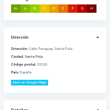
A+
A
B
C
D
E
F
G
H
Dirección
Dirección:
Calle Paraguay, Santa Pola
Ciudad:
Santa Pola
Código postal:
03130
País:
España
Abrir en Google Maps