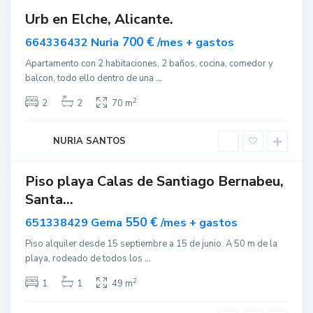
Urb en Elche, Alicante.
S
ar
nible
a
700 €
664336432 Nuria
/mes + gastos
n
Apartamento con 2 habitaciones, 2 baños, cocina, comedor y
t
balcon, todo ello dentro de una
...
a
P
2
2
2
70 m
o
l
NURIA SANTOS
a
Piso playa Calas de Santiago Bernabeu,
ar
Santa...
nible
550 €
651338429 Gema
/mes + gastos
Piso alquiler desde 15 septiembre a 15 de junio. A 50 m de la
playa, rodeado de todos los
...
2
1
1
49 m