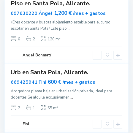
Piso en Santa Pola, Alicante.
S
ar
nible
a
1,200 €
697630220 Ángel
/mes + gastos
n
¿Eres docente y buscas alojamiento estable para el curso
t
escolar en Santa Pola? Este piso
...
a
P
2
6
2
120 m
o
l
Angel Bonmatí
a
Urb en Santa Pola, Alicante.
S
ar
nible
a
600 €
669425941 Fini
/mes + gastos
n
Acogedora planta baja en urbanización privada, ideal para
t
docentes Se alquila exclusivamen
...
a
P
2
2
1
65 m
o
l
Fini
a