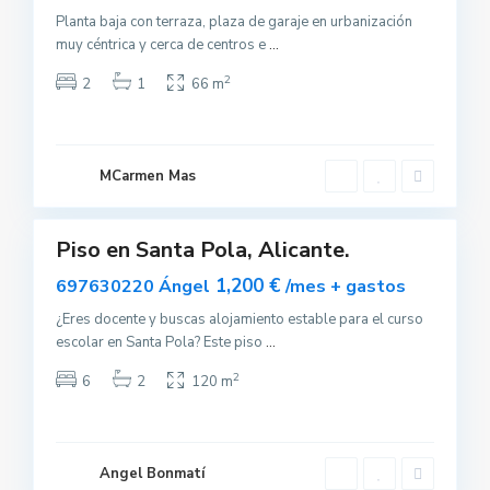
Planta baja con terraza, plaza de garaje en urbanización
muy céntrica y cerca de centros e
...
S
2
2
1
66 m
a
n
t
a
P
o
MCarmen Mas
l
10
a
Piso en Santa Pola, Alicante.
uilar
sponible
1,200 €
697630220 Ángel
/mes + gastos
¿Eres docente y buscas alojamiento estable para el curso
escolar en Santa Pola? Este piso
...
S
2
6
2
120 m
a
n
t
a
P
o
Angel Bonmatí
l