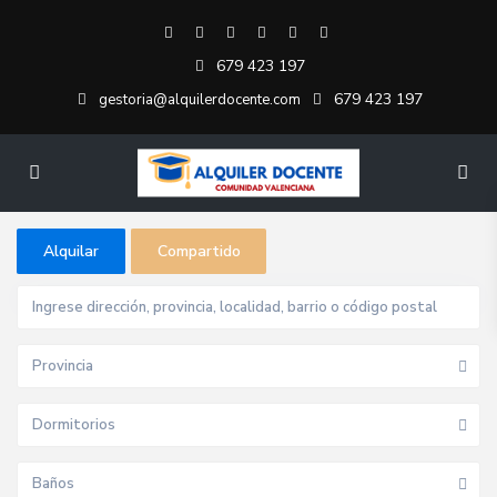
679 423 197
679 423 197
gestoria@alquilerdocente.com
Alquilar
Compartido
Provincia
Dormitorios
Baños