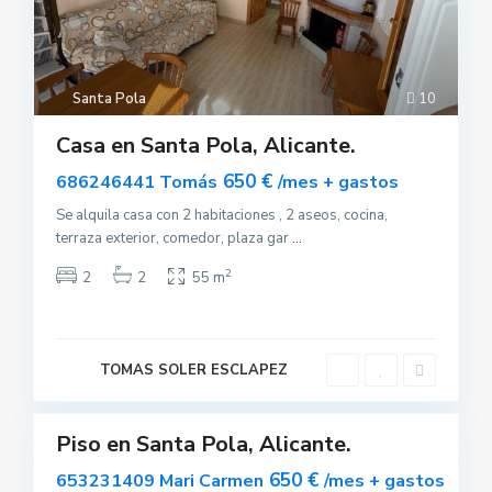
Santa Pola
10
Casa en Santa Pola, Alicante.
650 €
686246441 Tomás
/mes + gastos
Se alquila casa con 2 habitaciones , 2 aseos, cocina,
terraza exterior, comedor, plaza gar
...
S
2
2
2
55 m
a
n
t
a
P
o
TOMAS SOLER ESCLAPEZ
l
3
a
Piso en Santa Pola, Alicante.
uilar
sponible
650 €
653231409 Mari Carmen
/mes + gastos