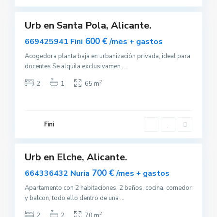
10
a
Urb en Santa Pola, Alicante.
uilar
sponible
600 €
669425941 Fini
/mes + gastos
Acogedora planta baja en urbanización privada, ideal para
docentes Se alquila exclusivamen
...
S
2
2
1
65 m
a
n
t
a
P
o
Fini
l
7
a
Urb en Elche, Alicante.
uilar
sponible
700 €
664336432 Nuria
/mes + gastos
Apartamento con 2 habitaciones, 2 baños, cocina, comedor
y balcon, todo ello dentro de una
...
S
2
2
2
70 m