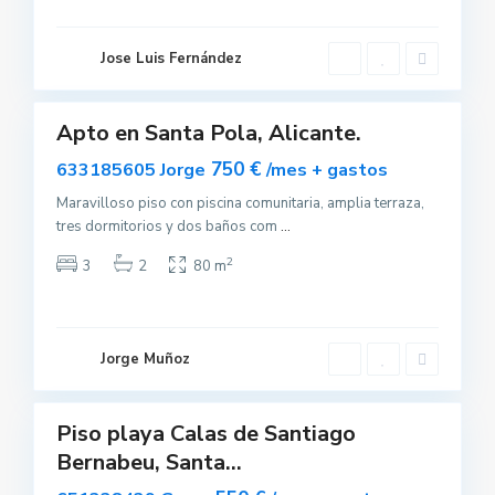
t
a
P
o
Jose Luis Fernández
l
10
a
Apto en Santa Pola, Alicante.
Destacado
uilar
750 €
633185605 Jorge
/mes + gastos
sponible
Maravilloso piso con piscina comunitaria, amplia terraza,
tres dormitorios y dos baños com
...
S
2
3
2
80 m
a
n
t
a
P
o
Jorge Muñoz
l
8
a
Piso playa Calas de Santiago
uilar
Bernabeu, Santa...
sponible