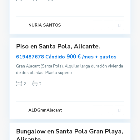
a
n
t
a
P
o
NURIA SANTOS
l
1
a
Piso en Santa Pola, Alicante.
Alquilar
900 €
619487678 Cándido
/mes + gastos
Gran Alacant (Santa Pola). Alquiler larga duración vivienda
de dos plantas. Planta superio
...
S
2
2
a
n
t
a
P
o
ALDGranAlacant
l
8
a
Bungalow en Santa Pola Gran Playa,
uilar
Alicante.
sponible