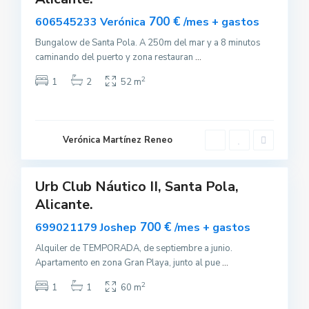
700 €
606545233 Verónica
/mes + gastos
Bungalow de Santa Pola. A 250m del mar y a 8 minutos
caminando del puerto y zona restauran
...
S
2
1
2
52 m
a
n
t
a
P
o
Verónica Martínez Reneo
l
10
a
Urb Club Náutico II, Santa Pola,
uilar
Alicante.
sponible
700 €
699021179 Joshep
/mes + gastos
Alquiler de TEMPORADA, de septiembre a junio.
Apartamento en zona Gran Playa, junto al pue
...
S
2
1
1
60 m
a
n