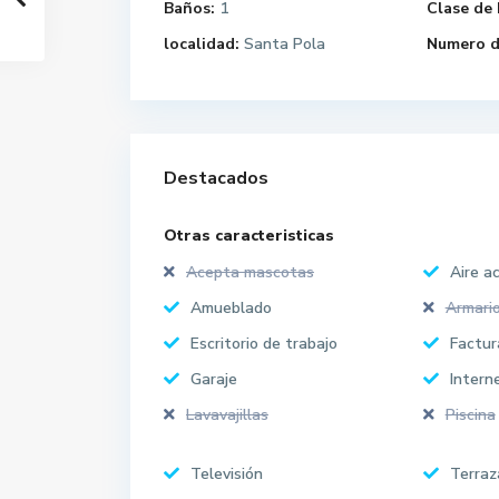
Baños:
1
Clase de 
localidad:
Santa Pola
Numero d
Destacados
Otras caracteristicas
Acepta mascotas
Aire a
Amueblado
Armari
Escritorio de trabajo
Factur
Garaje
Intern
Lavavajillas
Piscina
Televisión
Terraz