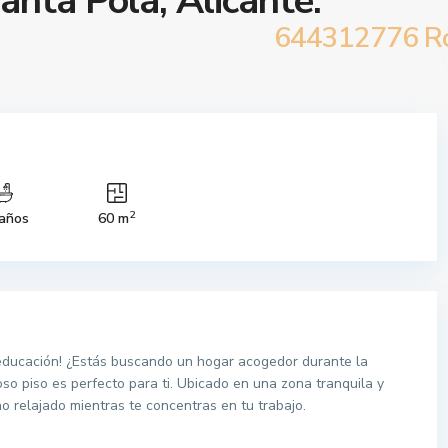
anta Pola, Alicante.
644312776 R
2
años
60 m
 educación! ¿Estás buscando un hogar acogedor durante la
o piso es perfecto para ti. Ubicado en una zona tranquila y
no relajado mientras te concentras en tu trabajo.