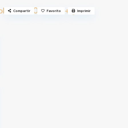
700 €
oberto
/mes + gastos
Compartir
Favorito
Imprimir