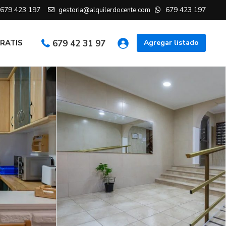
679 423 197
679 423 197
gestoria@alquilerdocente.com
GRATIS
679 42 31 97
Agregar listado