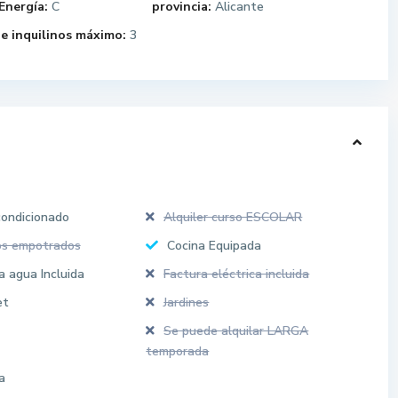
Energía:
C
provincia:
Alicante
e inquilinos máximo:
3
condicionado
Alquiler curso ESCOLAR
os empotrados
Cocina Equipada
a agua Incluida
Factura eléctrica incluida
et
Jardines
Se puede alquilar LARGA
temporada
a