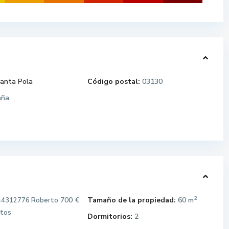
anta Pola
Código postal:
03130
aña
2
700 €
Tamaño de la propiedad:
60 m
44312776 Roberto
stos
Dormitorios:
2