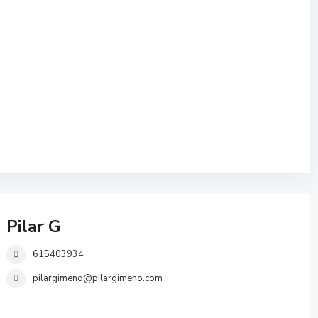
Pilar G
615403934
pilargimeno@pilargimeno.com