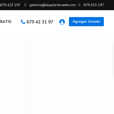
679 423 197
679 423 197
gestoria@alquilerdocente.com
GRATIS
679 42 31 97
Agregar listado