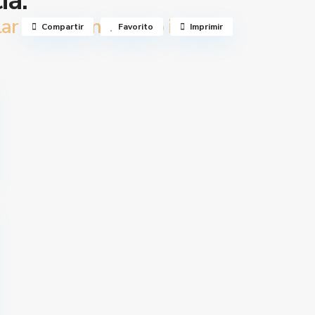
ia.
650 €
ar
/mes todo incluido
Compartir
Favorito
Imprimir