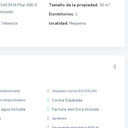
2
650 €
Tamaño de la propiedad:
50 m
5403934 Pilar
incluido
Dormitorios:
1
:
Valencia
localidad:
Requena
ondicionado
Alquiler curso ESCOLAR
os empotrados
Cocina Equipada
 agua Incluida
Factura eléctrica incluida
t
Jardines
Se puede alquilar LARGA