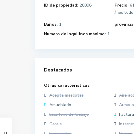
ID de propiedad:
28896
Precio:
61
/mes todo 
Baños:
1
provincia
Numero de inquilinos máximo:
1
Destacados
Otras caracteristicas
Acepta mascotas
Aire ac
Amueblado
Armari
Escritorio de trabajo
Factura
Garaje
Interne
Lavavajillas
Piscina