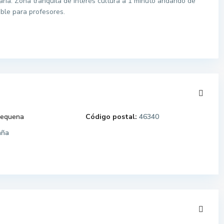
taria. Zona tranquila de interés cultura a 1 minuto andando de
able para profesores.
equena
Código postal:
46340
aña